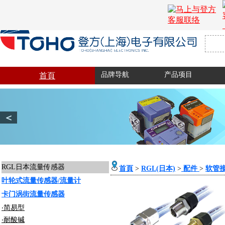
品牌导航
产品项目
首頁
＜
RGL日本流量传感器
首頁
>
RGL(日本)
>
配件
>
软管
叶轮式流量传感器/流量计
卡门涡街流量传感器
‧简易型
‧耐酸碱