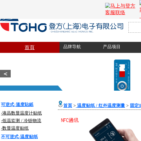
品牌导航
产品项目
首頁
＜
可逆式-溫度貼紙
首頁
>
温度贴纸 / 红外温度测量
>
固定
‧液晶数显温度计贴纸
‧低温监测 / 冷链物流
‧
数显温度贴纸
不可逆式-温度贴纸