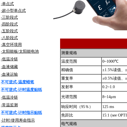
‧单点式
‧超小型单点式
‧三阶段式
‧四阶段式
‧五阶段式
‧八阶段式
‧真空环境用
‧太阳能板/太阳能电池
测量规格
‧低温冷链
温度范围
0~1000℃
‧血液储藏
精确值
±1.5%读值、±
‧血液运输
重复率
±0.5%读值、±
不可逆式-温度蜡笔
发射率
0.2~1.0
不可逆式-
计时温度贴纸
光谱范围
8~14μm
‧低温冷链
‧常温监测
响应时间（95％）
125 ms
不可逆式-
计时指示贴纸
焦距比
15:1 (see OPT
‧计时/使用寿命指示
电气规格