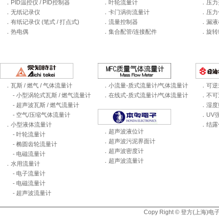
．PID温控仪 / PID控制器
．叶轮流量计
．压力
．无纸记录仪
．卡门涡街流量计
．压力
．有纸记录仪 (笔式 / 打点式)
．流量控制器
．漏液
．热电偶
．集合配管/连接配件
．旋转
．瓦斯 / 燃气 / 气体流量计
．小流量-质式流量计/气体流量计
．可逆
- 小型涡轮式瓦斯 / 燃气流量计
．在线式-质式流量计/气体流量计
．不可
- 超声波瓦斯 / 燃气流量计
．湿度
- 空气/压缩气体流量计
．UV
．小型液体流量计
．结露
．超声波液位计
- 叶轮流量计
．超声波污泥界面计
- 椭圆齿轮流量计
．超声波密度计
- 电磁流量计
．超声波流量计
．水用流量计
- 电子流量计
- 电磁流量计
- 超声波流量计
Copy Right © 登方(上海)