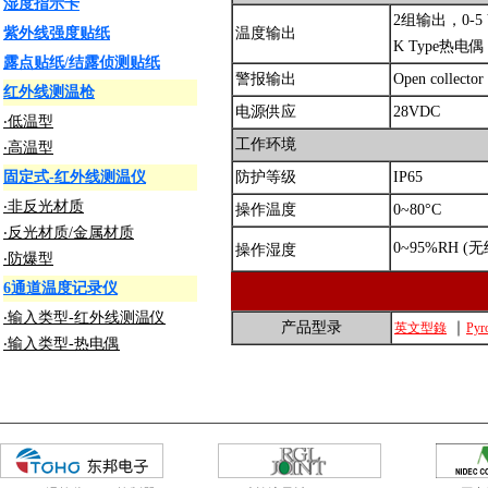
湿度指示卡
2组输出，0-5 V
紫外线强度贴纸
温度输出
K Type热电偶
露点贴纸/结露侦测贴纸
警报输出
Open collector
红外线测温枪
电源供应
28VDC
‧低温型
工作环境
‧高温型
固定式-红外线测温仪
防护等级
IP65
‧非反光材质
操作温度
0~80°C
‧反光材质/金属材质
0~95%RH (
操作湿度
‧防爆型
6通道温度记录仪
‧输入类型-红外线测温仪
产品型录
｜
英文型錄
Py
‧输入类型-热电偶