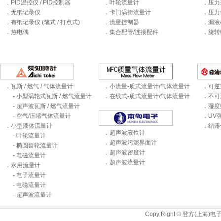
．PID温控仪 / PID控制器
．叶轮流量计
．压力
．无纸记录仪
．卡门涡街流量计
．压力
．有纸记录仪 (笔式 / 打点式)
．流量控制器
．漏液
．热电偶
．集合配管/连接配件
．旋转
．瓦斯 / 燃气 / 气体流量计
．小流量-质式流量计/气体流量计
．可逆
- 小型涡轮式瓦斯 / 燃气流量计
．在线式-质式流量计/气体流量计
．不可
- 超声波瓦斯 / 燃气流量计
．湿度
- 空气/压缩气体流量计
．UV
．小型液体流量计
．结露
．超声波液位计
- 叶轮流量计
．超声波污泥界面计
- 椭圆齿轮流量计
．超声波密度计
- 电磁流量计
．超声波流量计
．水用流量计
- 电子流量计
- 电磁流量计
- 超声波流量计
Copy Right © 登方(上海)