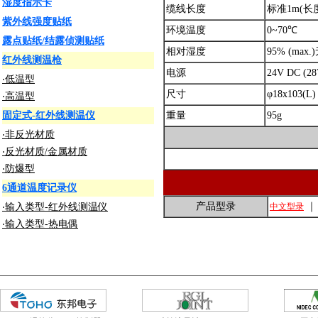
湿度指示卡
缆线长度
标准1m(长
紫外线强度贴纸
环境温度
0~70℃
露点贴纸/结露侦测贴纸
相对湿度
95% (max
红外线测温枪
电源
24V DC (28
‧低温型
尺寸
φ18x103(L)
‧高温型
固定式-红外线测温仪
重量
95g
‧非反光材质
‧反光材质/金属材质
‧防爆型
6通道温度记录仪
产品型录
‧输入类型-红外线测温仪
中文型录
‧输入类型-热电偶