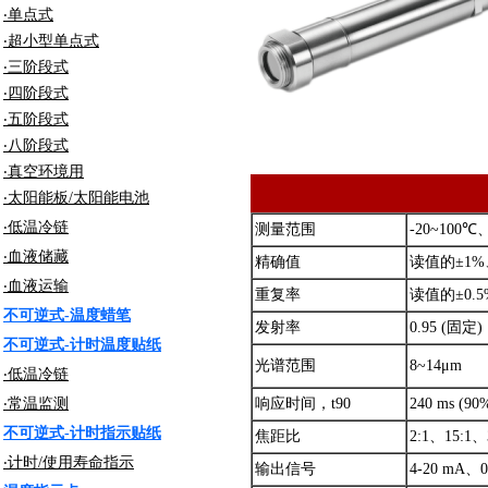
‧单点式
‧超小型单点式
‧三阶段式
‧四阶段式
‧五阶段式
‧八阶段式
‧真空环境用
‧太阳能板/太阳能电池
‧低温冷链
测量范围
-20~100℃
‧血液储藏
精确值
读值的±1%
‧血液运输
重复率
读值的±0.5
不可逆式-温度蜡笔
发射率
0.95 (固定)
不可逆式-
计时温度贴纸
光谱范围
8~14μm
‧低温冷链
‧常温监测
响应时间，t90
240 ms (9
不可逆式-
计时指示贴纸
焦距比
2:1、15:1
‧计时/使用寿命指示
输出信号
4-20 mA、0