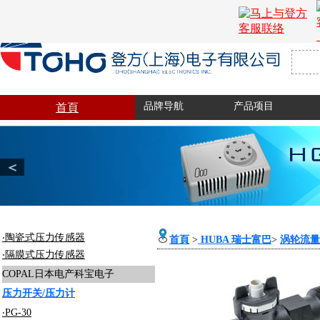
品牌导航
产品项目
首頁
＜
‧陶瓷式压力传感器
首頁
>
HUBA 瑞士富巴
>
涡轮流量
‧隔膜式压力传感器
COPAL日本电产科宝电子
压力开关/压力计
‧PG-30