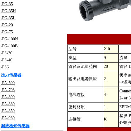
‧PG-35
‧PG-35H
‧PG-35L
‧PG-20
‧PG-75
‧PG-100N
‧PG-100B
型号
210.
‧PS-30
类型
9
流量
‧PS-40
管径及流量范围
20
管径 D
‧PS6
压力传感器
频率
输出及电源供应
2
电源供应
‧PA-500
‧PA-708
Conne
电气连接
4
‧PA-800
2- o
‧PA-830
密封材质
1
EPDM E
‧PA-850
塑胶 PA
‧PA-930
连接管
K
外螺
漏液检知传感器